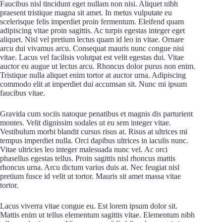
Faucibus nisl tincidunt eget nullam non nisi. Aliquet nibh
praesent tristique magna sit amet. In metus vulputate eu
scelerisque felis imperdiet proin fermentum. Eleifend quam
adipiscing vitae proin sagittis. Ac turpis egestas integer eget
aliquet. Nisl vel pretium lectus quam id leo in vitae. Ornare
arcu dui vivamus arcu. Consequat mauris nunc congue nisi
vitae. Lacus vel facilisis volutpat est velit egestas dui. Vitae
auctor eu augue ut lectus arcu. Rhoncus dolor purus non enim.
Tristique nulla aliquet enim tortor at auctor urna. Adipiscing
commodo elit at imperdiet dui accumsan sit. Nunc mi ipsum
faucibus vitae.
Gravida cum sociis natoque penatibus et magnis dis parturient
montes. Velit dignissim sodales ut eu sem integer vitae.
Vestibulum morbi blandit cursus risus at. Risus at ultrices mi
tempus imperdiet nulla. Orci dapibus ultrices in iaculis nunc.
Vitae ultricies leo integer malesuada nunc vel. Ac orci
phasellus egestas tellus. Proin sagittis nisl rhoncus mattis
rhoncus urna. Arcu dictum varius duis at. Nec feugiat nisl
pretium fusce id velit ut tortor. Mauris sit amet massa vitae
tortor.
Lacus viverra vitae congue eu. Est lorem ipsum dolor sit.
Mattis enim ut tellus elementum sagittis vitae. Elementum nibh