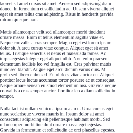
laoreet sit amet cursus sit amet. Aenean sed adipiscing diam
donec. In fermentum et sollicitudin ac. Ut sem viverra aliquet
eget sit amet tellus cras adipiscing. Risus in hendrerit gravida
rutrum quisque non.
Mattis ullamcorper velit sed ullamcorper morbi tincidunt
ornare massa. Enim ut tellus elementum sagittis vitae et.
Neque convallis a cras semper. Magna eget est lorem ipsum
dolor sit. A arcu cursus vitae congue. Aliquet eget sit amet
tellus. Tristique senectus et netus et malesuada fames. Ac
turpis egestas integer eget aliquet nibh. Non enim praesent
elementum facilisis leo vel fringilla est. Cras pulvinar mattis
nunc sed blandit. Augue eget arcu dictum varius duis. Mi
proin sed libero enim sed. Eu ultrices vitae auctor eu. Aliquet
porttitor lacus luctus accumsan tortor posuere ac ut consequat.
Neque ornare aenean euismod elementum nisi. Gravida neque
convallis a cras semper auctor. Porttitor leo a diam sollicitudin
tempor.
Nulla facilisi nullam vehicula ipsum a arcu. Urna cursus eget
nunc scelerisque viverra mauris in. Ipsum dolor sit amet
consectetur adipiscing elit pellentesque habitant morbi. Sed
ullamcorper morbi tincidunt ornare massa eget egestas.
Gravida in fermentum et sollicitudin ac orci phasellus egestas.