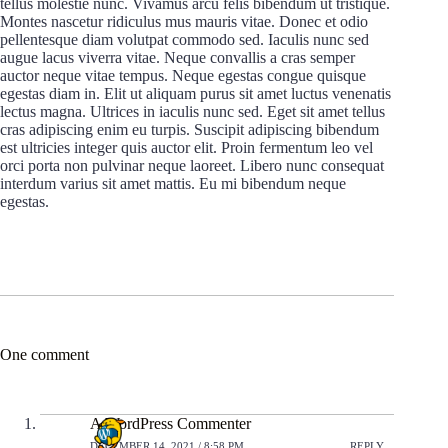
tellus molestie nunc. Vivamus arcu felis bibendum ut tristique.
Montes nascetur ridiculus mus mauris vitae. Donec et odio
pellentesque diam volutpat commodo sed. Iaculis nunc sed
augue lacus viverra vitae. Neque convallis a cras semper
auctor neque vitae tempus. Neque egestas congue quisque
egestas diam in. Elit ut aliquam purus sit amet luctus venenatis
lectus magna. Ultrices in iaculis nunc sed. Eget sit amet tellus
cras adipiscing enim eu turpis. Suscipit adipiscing bibendum
est ultricies integer quis auctor elit. Proin fermentum leo vel
orci porta non pulvinar neque laoreet. Libero nunc consequat
interdum varius sit amet mattis. Eu mi bibendum neque
egestas.
One comment
A WordPress Commenter
DECEMBER 14, 2021 / 8:58 PM
REPLY